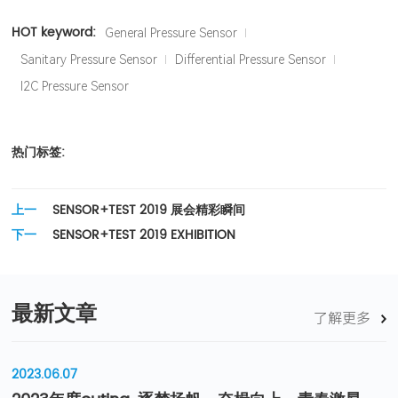
HOT keyword:
General Pressure Sensor
Sanitary Pressure Sensor
Differential Pressure Sensor
I2C Pressure Sensor
热门标签:
上一
SENSOR+TEST 2019 展会精彩瞬间
篇：
下一
SENSOR+TEST 2019 EXHIBITION
篇：
最新文章
了解更多
2023.06.07