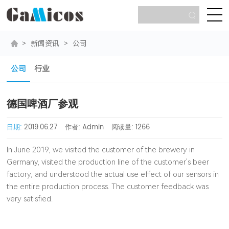
>
新闻资讯
>
公司
公司
行业
德国啤酒厂参观
日期:
2019.06.27
作者: Admin
阅读量:
1266
In June 2019, we visited the customer of the brewery in
Germany, visited the production line of the customer's beer
factory, and understood the actual use effect of our sensors in
the entire production process. The customer feedback was
very satisfied.