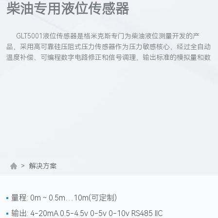
柴油专用液位传感器
GLT5001液位传感器是格米克斯专门为柴油液位测量开发的产
品，采用高可靠硅压阻式压力传感器作为压力敏感核心，经过全自动
温度补偿、可编程数字电路修正和信号调理，输出标准的模拟量和数
字信号。GLT5001结合市场调研，听取客户需求，既有适合常规液位
测量的通用型设计，也有针对移动罐监测的
带磁吸座设计
，满足不同
工况下的液位测量；产品都经过精心设计、元器件筛选、固定工艺，
通过压力循环、老炼、环境模拟测试等方法，确保每款产品稳定可
靠。
>
解决方案
量程: 0m～0.5m…10m(可定制)
输出: 4-20mA 0.5-4.5v 0-5v 0-10v RS485 IIC