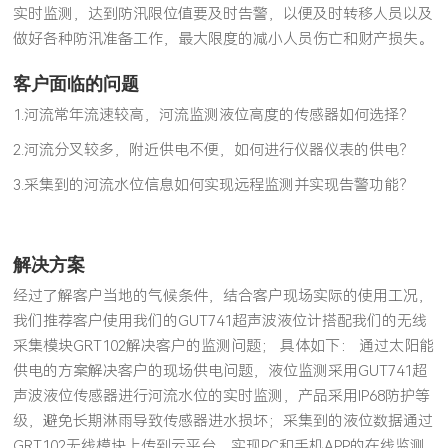
实时监测，达到防汛限位值要及时告警，以便及时转移人员以及
做好各种防汛准备工作，最大限度的减小人员伤亡和财产损失。
客户面临的问题
1.河流常年流速较高，河流监测液位高度的传感器如何选择？
2.河流分叉较多，附近供电不便，如何进行仪器仪表的供电？
3.采集到的河流水位信息如何实现远程监测并实现告警功能？
解决方案
经过了解客户当地的气候条件，结合客户现场实际的使用工况，
我们推荐客户使用我们的GUT741超声波液位计搭配我们的无线
采集模块GRT102解决客户的监测问题； 具体如下： 通过太阳能
供电的方案解决客户的现场供电问题，液位监测采用GUT741超
声波液位传感器进行河流水位的实时监测，产品采用IP68防护等
级，避免长期淋雨导致传感器进水损坏；采集到的液位数据通过
GRT102无线模块上传到云平台，实现PC和手机APP的在线监测