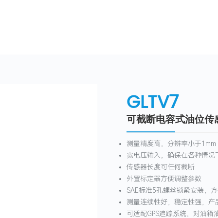
产品中心
解决方案
服务
支持
GLTV7
可截断电容式油位传
测量精度高，分辨率小于1mm
宽电压输入，确保在各种情况
传感器长度可任何截断
外置标定器方便调整参数
SAE标准5孔螺丝锁紧安装，
测量连续性好，稳定性强，产
可适配GPS追踪系统，对油箱