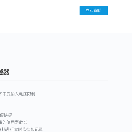
联系我们
新闻资讯
立即询价
物联网
关于我们
感器
下不受输入电压限制
方便快捷
品的使用寿命长
油耗进行实时监控和记录