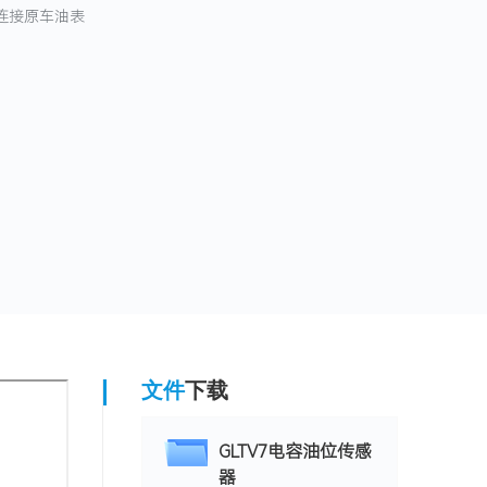
连接原车油表
文件
下载
GLTV7电容油位传感
器